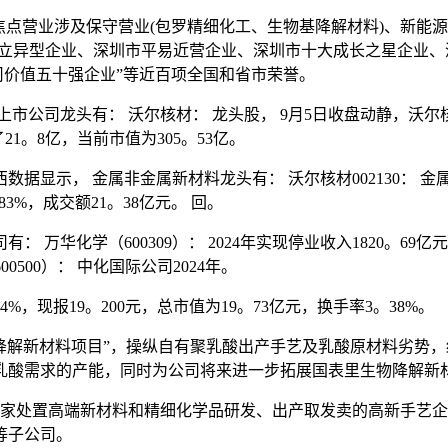
点营业涉及保守营业(包罗精细化工、生物基降解材料)、新能源
强立异型企业、深圳市平易近营企业、深圳市十大成长之星企业、
司价值五十强企业”等近百项全国和省市荣誉。
头有： 沃尔核材： 龙头股， 9月5日收盘动静，沃尔核材0021
21。8亿，当前市值为305。53亿。
， 金属非金属新材料龙头有： 沃尔核材002130： 金属非金
83%，成交额21。38亿元。 回。
化学（600309）： 2024年实现停业收入1820。69亿元
0500）： 中化国际公司2024年。
%，现报19。200元，总市值为19。73亿元，换手率3。38%。
解新材料项目”，操纵自有聚乳酸出产手艺及乳酸原材料劣势，
乳酸需求的产能，同时为公司将来进一步拓展国表里生物降解新
家处置高端新材料和精细化学品研发、出产取发卖的高新手艺企
等子公司。