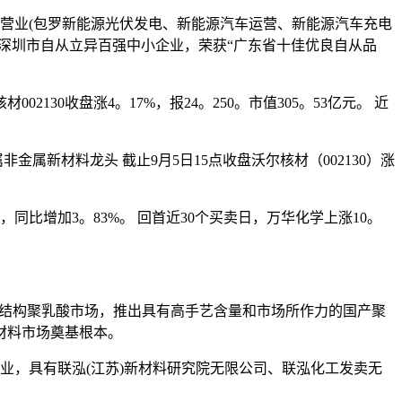
营业(包罗新能源光伏发电、新能源汽车运营、新能源汽车充电
深圳市自从立异百强中小企业，荣获“广东省十佳优良自从品
30收盘涨4。17%，报24。250。市值305。53亿元。 近
属新材料龙头 截止9月5日15点收盘沃尔核材（002130）涨
，同比增加3。83%。 回首近30个买卖日，万华化学上涨10。
结构聚乳酸市场，推出具有高手艺含量和市场所作力的国产聚
材料市场奠基根本。
业，具有联泓(江苏)新材料研究院无限公司、联泓化工发卖无