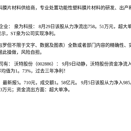
膜片材料供给商，专业处置功能性塑料膜片材料的研发、出产和
泉为科技： 8月29日该股从力净流出758。51万元，超大单净
报显示，ST泉为公司实现净利。
罗但不限于文字、数据及图表）全数或者部门内容的精确性、实
据此操做，风险自担。
沃特股份（002886）： 9月9日动静，沃特股份资金净流入1
均值为1。73%，过去三年净利！
新报5。710元，成交额1。58亿元。 9月5日该股从力净入98
5。13万元；资金流出方面：超大单净。