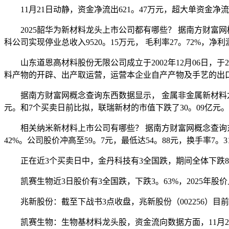
11月21日动静，资金净流出621。47万元，超大单资金净流出
2025韶华为新材料龙头上市公司都有哪些？ 据南方财富网概念
科公司实现停业总收入9520。15万元， 毛利率27。72%，净利
山东道恩高材料股份无限公司成立于2002年12月06日，于
料产物的开辟、出产取运营，运营本企业自产产物及手艺的出
据南方财富网概念查询东西数据显示， 金属非金属新材料龙头股
元。和7个买卖日前比拟，联瑞新材的市值下跌了30。09亿元。 
相关纳米新材料上市公司有哪些？ 据南方财富网概念查询东西数据
42%。公司股价冲高至59。7元，最低达54。88元，换手率7。
正在近3个买卖日中，金丹科技有3全国跌，期间全体下跌8。4
凯赛生物近3日股价有3全国跌，下跌3。63%，2025年股价上
兆新股份：截至下战书3点收盘，兆新股份（002256）目前跌2
凯赛生物：生物基材料龙头股，资金流向数据方面，11月21日从