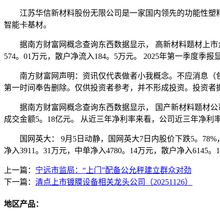
江苏华信新材料股份无限公司是一家国内领先的功能性塑料
智能卡基材。
据南方财富网概念查询东西数据显示， 高新材料题材上市企业： 
574。01万元，散户净流入184。5万元。 2025年第一季度季
南方财富网声明：资讯仅代表做者小我概念。不应消息（包
第一时间奉告删除。仅供投资者参考，并不形成投资。投资者
据南方财富网概念查询东西数据显示， 国产新材料题材公司有： 
成交金额5。18亿元。 从近三年净利率来看，公司近三年净利率
国网英大： 9月5日动静，国网英大7日内股价下跌5。78%，最
净入3911。31万元，中单净入4780。14万元，散户净入614
上一篇：
宁远市监局：“上门”配备公允秤建立群众对劲
下一篇：
清点上市镀膜设备相关龙头公司（20251126）
地区产品：