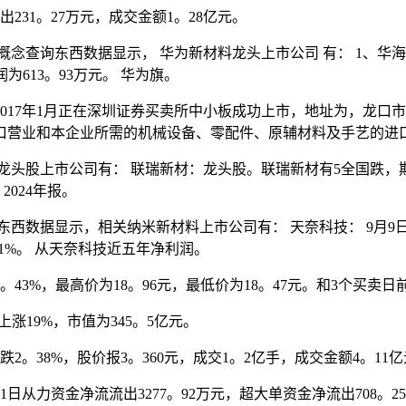
231。27万元，成交金额1。28亿元。
查询东西数据显示， 华为新材料龙头上市公司 有： 1、华海诚
润为613。93万元。 华为旗。
2017年1月正在深圳证券买卖所中小板成功上市，地址为，龙
口营业和本企业所需的机械设备、零配件、原辅材料及手艺的进
上市公司有： 联瑞新材：龙头股。联瑞新材有5全国跌，期间全体
2024年报。
显示，相关纳米新材料上市公司有： 天奈科技： 9月9日股市动
31%。 从天奈科技近五年净利润。
3%，最高价为18。96元，最低价为18。47元。和3个买卖日
涨19%，市值为345。5亿元。
。38%，股价报3。360元，成交1。2亿手，成交金额4。11
力资金净流流出3277。92万元，超大单资金净流出708。25