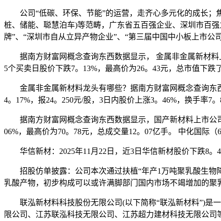
公司“低碳、环保、节能”的运营，走齐心多元化的成长；焦
桩、储能、聪慧泊车)等范畴，广东省五百强企业、深圳市百
牌”、“深圳市自从立异产物企业”、“第三届中国中小板上市公
据南方财富网概念查询东西数据显示， 金属非金属新材料上市公司龙
5个买卖日股价下跌7。13%，最高价为26。43元，总市值下跌了
金属非金属新材料龙头有哪些？据南方财富网概念查询东西数据显示
4。17%，报24。250元/股，3日内股价上涨3。46%，换手率7。
据南方财富网概念查询东西数据显示，国产新材料上市公司有： 万华
06%，最高价为70。78元，总成交量12。07亿手。 中化国际（60
华信新材：2025年11月22日，近3日华信新材股价下跌8。44
招股仿单披露：公司本次通过扶植“年产1万吨聚乳酸生物降
乳酸产物，初步构成可以或许满脚部门国内市场不竭增加的聚
联泓新材料科技股份无限公司(以下简称“联泓新材料”)是一
限公司、江苏联泓科技无限公司、江苏超力建材科技无限公司