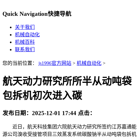
Quick Navigation
快捷导航
关于我们
机械自动化
机械百科
联系我们
您的当前位置：
js1996官方网站
>
机械自动化
>
航天动力研究所所半从动吨袋
包拆机初次进入碳
发布日期：
2025-12-01 17:44
点击：
近日，航天科技集团六院航天动力研究所签约江苏嘉通能
源公司溴收受接管项目三效蒸发系统碳酸钠半从动吨袋包拆机