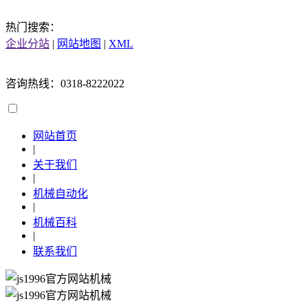
热门搜索：
企业分站
|
网站地图
|
XML
咨询热线：0318-8222022
网站首页
|
关于我们
|
机械自动化
|
机械百科
|
联系我们